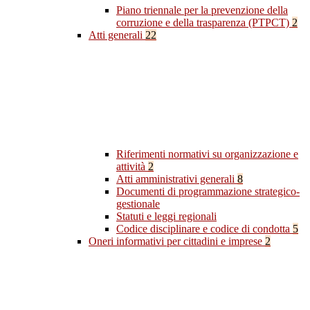
Piano triennale per la prevenzione della
corruzione e della trasparenza (PTPCT)
2
Atti generali
22
Riferimenti normativi su organizzazione e
attività
2
Atti amministrativi generali
8
Documenti di programmazione strategico-
gestionale
Statuti e leggi regionali
Codice disciplinare e codice di condotta
5
Oneri informativi per cittadini e imprese
2