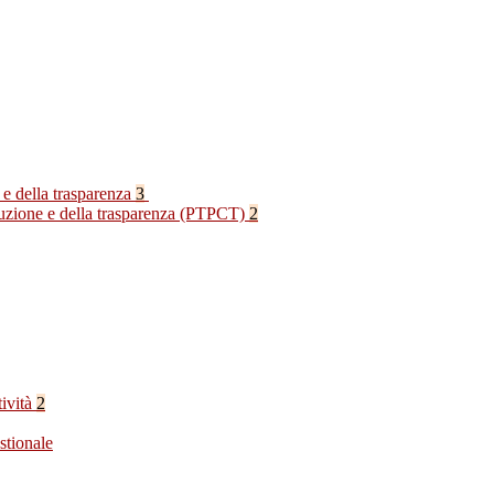
 e della trasparenza
3
rruzione e della trasparenza (PTPCT)
2
tività
2
stionale