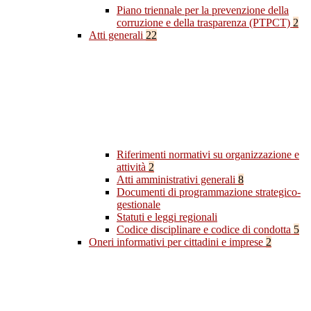
Piano triennale per la prevenzione della
corruzione e della trasparenza (PTPCT)
2
Atti generali
22
Riferimenti normativi su organizzazione e
attività
2
Atti amministrativi generali
8
Documenti di programmazione strategico-
gestionale
Statuti e leggi regionali
Codice disciplinare e codice di condotta
5
Oneri informativi per cittadini e imprese
2