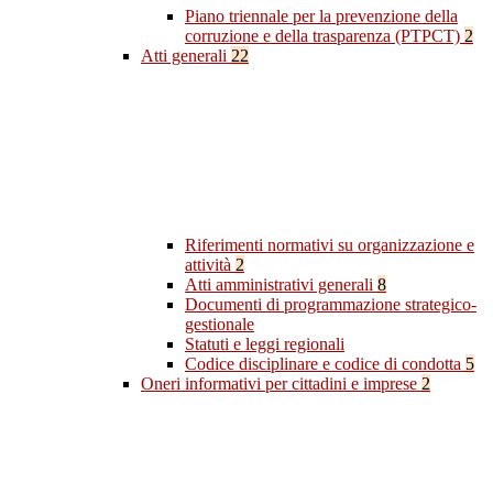
Piano triennale per la prevenzione della
corruzione e della trasparenza (PTPCT)
2
Atti generali
22
Riferimenti normativi su organizzazione e
attività
2
Atti amministrativi generali
8
Documenti di programmazione strategico-
gestionale
Statuti e leggi regionali
Codice disciplinare e codice di condotta
5
Oneri informativi per cittadini e imprese
2