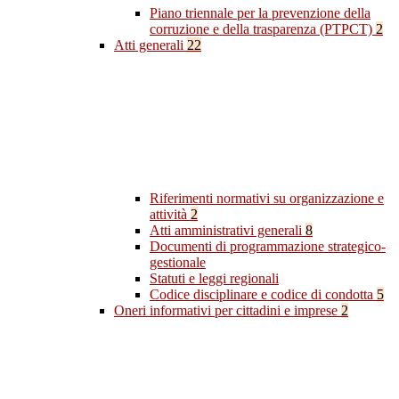
Piano triennale per la prevenzione della
corruzione e della trasparenza (PTPCT)
2
Atti generali
22
Riferimenti normativi su organizzazione e
attività
2
Atti amministrativi generali
8
Documenti di programmazione strategico-
gestionale
Statuti e leggi regionali
Codice disciplinare e codice di condotta
5
Oneri informativi per cittadini e imprese
2