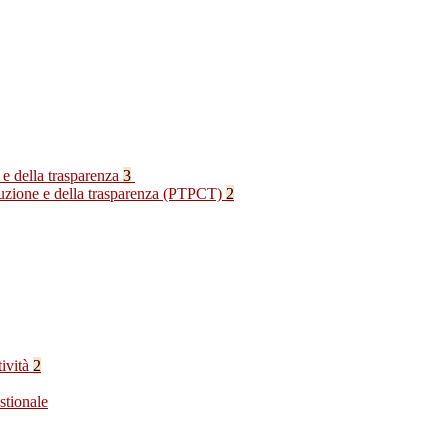
 e della trasparenza
3
rruzione e della trasparenza (PTPCT)
2
tività
2
stionale