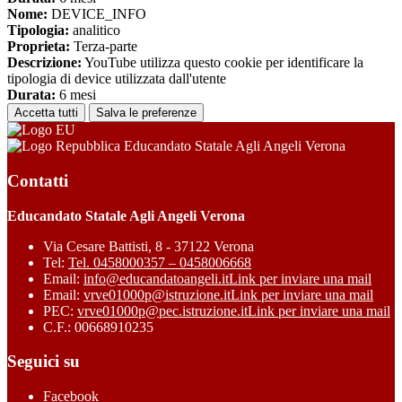
Nome:
DEVICE_INFO
Tipologia:
analitico
Proprieta:
Terza-parte
Descrizione:
YouTube utilizza questo cookie per identificare la
tipologia di device utilizzata dall'utente
Durata:
6 mesi
Accetta tutti
Salva le preferenze
Educandato Statale Agli Angeli Verona
Contatti
Educandato Statale Agli Angeli Verona
Via Cesare Battisti, 8 - 37122 Verona
Tel:
Tel. 0458000357 – 0458006668
Email:
info@educandatoangeli.it
Link per inviare una mail
Email:
vrve01000p@istruzione.it
Link per inviare una mail
PEC:
vrve01000p@pec.istruzione.it
Link per inviare una mail
C.F.: 00668910235
Seguici su
Facebook