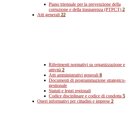
Piano triennale per la prevenzione della
corruzione e della trasparenza (PTPCT)
2
Atti generali
22
Riferimenti normativi su organizzazione e
attività
2
Atti amministrativi generali
8
Documenti di programmazione strategico-
gestionale
Statuti e leggi regionali
Codice disciplinare e codice di condotta
5
Oneri informativi per cittadini e imprese
2