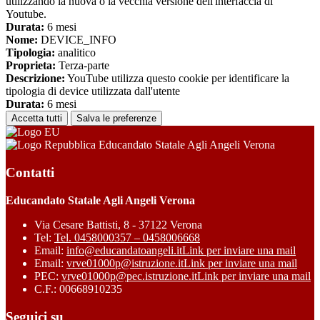
utilizzando la nuova o la vecchia versione dell'interfaccia di
Youtube.
Durata:
6 mesi
Nome:
DEVICE_INFO
Tipologia:
analitico
Proprieta:
Terza-parte
Descrizione:
YouTube utilizza questo cookie per identificare la
tipologia di device utilizzata dall'utente
Durata:
6 mesi
Accetta tutti
Salva le preferenze
Educandato Statale Agli Angeli Verona
Contatti
Educandato Statale Agli Angeli Verona
Via Cesare Battisti, 8 - 37122 Verona
Tel:
Tel. 0458000357 – 0458006668
Email:
info@educandatoangeli.it
Link per inviare una mail
Email:
vrve01000p@istruzione.it
Link per inviare una mail
PEC:
vrve01000p@pec.istruzione.it
Link per inviare una mail
C.F.: 00668910235
Seguici su