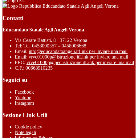
Educandato Statale Agli Angeli Verona
Contatti
Educandato Statale Agli Angeli Verona
Via Cesare Battisti, 8 - 37122 Verona
Tel:
Tel. 0458000357 – 0458006668
Email:
info@educandatoangeli.it
Link per inviare una mail
Email:
vrve01000p@istruzione.it
Link per inviare una mail
PEC:
vrve01000p@pec.istruzione.it
Link per inviare una mail
C.F.: 00668910235
Seguici su
Facebook
Youtube
Instagram
Sezione Link Utili
Cookie policy
Note legali
Informativa Privacy