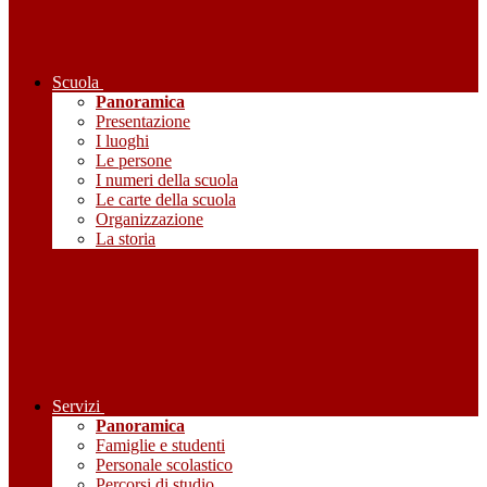
Scuola
Panoramica
Presentazione
I luoghi
Le persone
I numeri della scuola
Le carte della scuola
Organizzazione
La storia
Servizi
Panoramica
Famiglie e studenti
Personale scolastico
Percorsi di studio