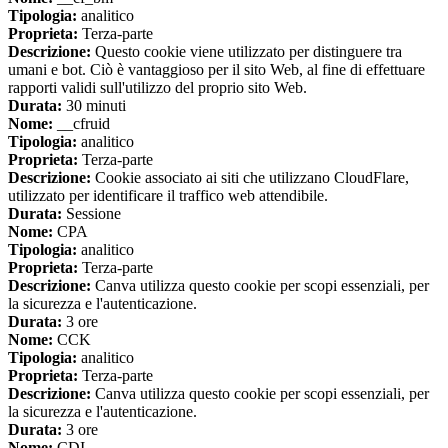
Tipologia:
analitico
Proprieta:
Terza-parte
Descrizione:
Questo cookie viene utilizzato per distinguere tra
umani e bot. Ciò è vantaggioso per il sito Web, al fine di effettuare
rapporti validi sull'utilizzo del proprio sito Web.
Durata:
30 minuti
Nome:
__cfruid
Tipologia:
analitico
Proprieta:
Terza-parte
Descrizione:
Cookie associato ai siti che utilizzano CloudFlare,
utilizzato per identificare il traffico web attendibile.
Durata:
Sessione
Nome:
CPA
Tipologia:
analitico
Proprieta:
Terza-parte
Descrizione:
Canva utilizza questo cookie per scopi essenziali, per
la sicurezza e l'autenticazione.
Durata:
3 ore
Nome:
CCK
Tipologia:
analitico
Proprieta:
Terza-parte
Descrizione:
Canva utilizza questo cookie per scopi essenziali, per
la sicurezza e l'autenticazione.
Durata:
3 ore
Nome:
CDI