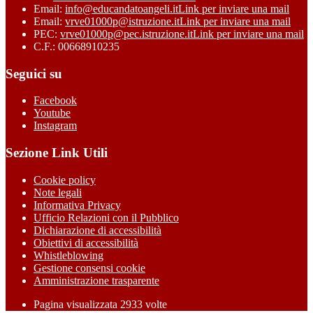
Email:
info@educandatoangeli.it
Link per inviare una mail
Email:
vrve01000p@istruzione.it
Link per inviare una mail
PEC:
vrve01000p@pec.istruzione.it
Link per inviare una mail
C.F.: 00668910235
Seguici su
Facebook
Youtube
Instagram
Sezione Link Utili
Cookie policy
Note legali
Informativa Privacy
Ufficio Relazioni con il Pubblico
Dichiarazione di accessibilità
Obiettivi di accessibilità
Whistleblowing
Gestione consensi cookie
Amministrazione trasparente
Pagina visualizzata
2933
volte