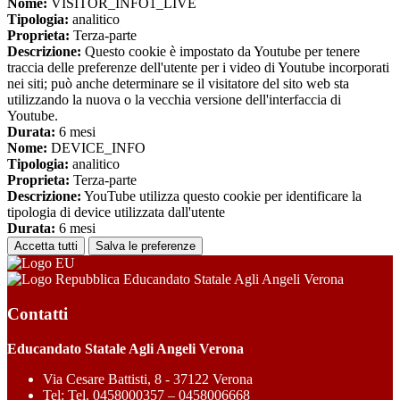
Nome:
VISITOR_INFO1_LIVE
Tipologia:
analitico
Proprieta:
Terza-parte
Descrizione:
Questo cookie è impostato da Youtube per tenere
traccia delle preferenze dell'utente per i video di Youtube incorporati
nei siti; può anche determinare se il visitatore del sito web sta
utilizzando la nuova o la vecchia versione dell'interfaccia di
Youtube.
Durata:
6 mesi
Nome:
DEVICE_INFO
Tipologia:
analitico
Proprieta:
Terza-parte
Descrizione:
YouTube utilizza questo cookie per identificare la
tipologia di device utilizzata dall'utente
Durata:
6 mesi
Accetta tutti
Salva le preferenze
Educandato Statale Agli Angeli Verona
Contatti
Educandato Statale Agli Angeli Verona
Via Cesare Battisti, 8 - 37122 Verona
Tel:
Tel. 0458000357 – 0458006668