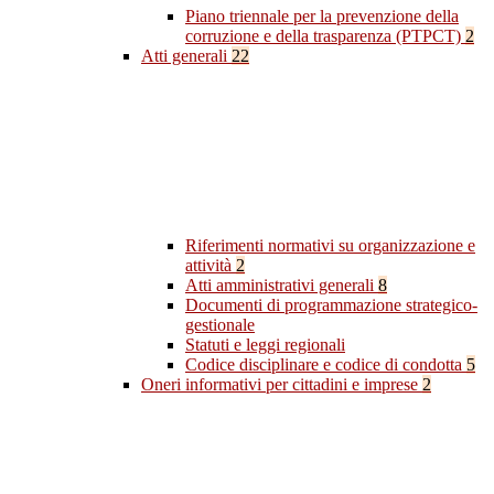
Piano triennale per la prevenzione della
corruzione e della trasparenza (PTPCT)
2
Atti generali
22
Riferimenti normativi su organizzazione e
attività
2
Atti amministrativi generali
8
Documenti di programmazione strategico-
gestionale
Statuti e leggi regionali
Codice disciplinare e codice di condotta
5
Oneri informativi per cittadini e imprese
2