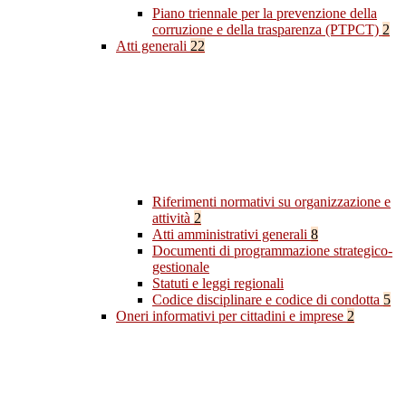
Piano triennale per la prevenzione della
corruzione e della trasparenza (PTPCT)
2
Atti generali
22
Riferimenti normativi su organizzazione e
attività
2
Atti amministrativi generali
8
Documenti di programmazione strategico-
gestionale
Statuti e leggi regionali
Codice disciplinare e codice di condotta
5
Oneri informativi per cittadini e imprese
2