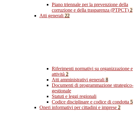
Piano triennale per la prevenzione della
corruzione e della trasparenza (PTPCT)
2
Atti generali
22
Riferimenti normativi su organizzazione e
attività
2
Atti amministrativi generali
8
Documenti di programmazione strategico-
gestionale
Statuti e leggi regionali
Codice disciplinare e codice di condotta
5
Oneri informativi per cittadini e imprese
2