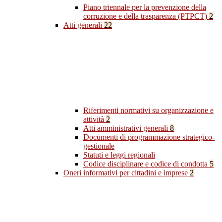
Piano triennale per la prevenzione della
corruzione e della trasparenza (PTPCT)
2
Atti generali
22
Riferimenti normativi su organizzazione e
attività
2
Atti amministrativi generali
8
Documenti di programmazione strategico-
gestionale
Statuti e leggi regionali
Codice disciplinare e codice di condotta
5
Oneri informativi per cittadini e imprese
2