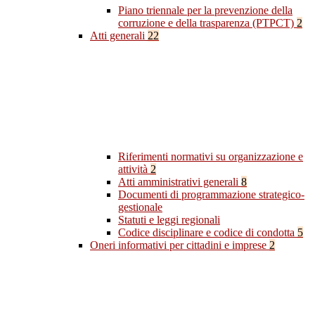
Piano triennale per la prevenzione della
corruzione e della trasparenza (PTPCT)
2
Atti generali
22
Riferimenti normativi su organizzazione e
attività
2
Atti amministrativi generali
8
Documenti di programmazione strategico-
gestionale
Statuti e leggi regionali
Codice disciplinare e codice di condotta
5
Oneri informativi per cittadini e imprese
2