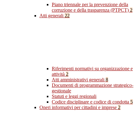
Piano triennale per la prevenzione della
corruzione e della trasparenza (PTPCT)
2
Atti generali
22
Riferimenti normativi su organizzazione e
attività
2
Atti amministrativi generali
8
Documenti di programmazione strategico-
gestionale
Statuti e leggi regionali
Codice disciplinare e codice di condotta
5
Oneri informativi per cittadini e imprese
2