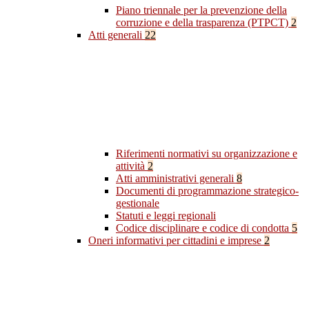
Piano triennale per la prevenzione della
corruzione e della trasparenza (PTPCT)
2
Atti generali
22
Riferimenti normativi su organizzazione e
attività
2
Atti amministrativi generali
8
Documenti di programmazione strategico-
gestionale
Statuti e leggi regionali
Codice disciplinare e codice di condotta
5
Oneri informativi per cittadini e imprese
2