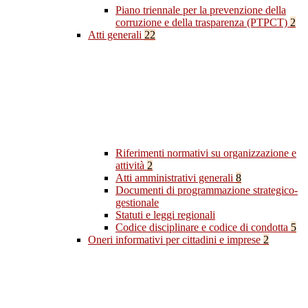
Piano triennale per la prevenzione della
corruzione e della trasparenza (PTPCT)
2
Atti generali
22
Riferimenti normativi su organizzazione e
attività
2
Atti amministrativi generali
8
Documenti di programmazione strategico-
gestionale
Statuti e leggi regionali
Codice disciplinare e codice di condotta
5
Oneri informativi per cittadini e imprese
2