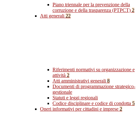
Piano triennale per la prevenzione della
corruzione e della trasparenza (PTPCT)
2
Atti generali
22
Riferimenti normativi su organizzazione e
attività
2
Atti amministrativi generali
8
Documenti di programmazione strategico-
gestionale
Statuti e leggi regionali
Codice disciplinare e codice di condotta
5
Oneri informativi per cittadini e imprese
2