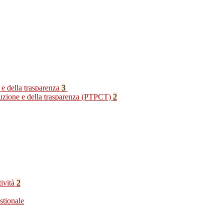
 e della trasparenza
3
rruzione e della trasparenza (PTPCT)
2
tività
2
stionale