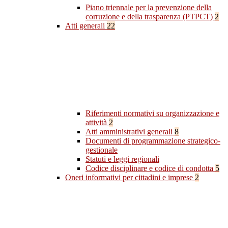
Piano triennale per la prevenzione della
corruzione e della trasparenza (PTPCT)
2
Atti generali
22
Riferimenti normativi su organizzazione e
attività
2
Atti amministrativi generali
8
Documenti di programmazione strategico-
gestionale
Statuti e leggi regionali
Codice disciplinare e codice di condotta
5
Oneri informativi per cittadini e imprese
2