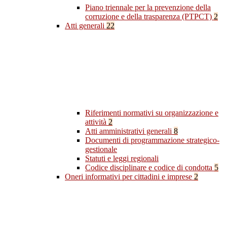
Piano triennale per la prevenzione della
corruzione e della trasparenza (PTPCT)
2
Atti generali
22
Riferimenti normativi su organizzazione e
attività
2
Atti amministrativi generali
8
Documenti di programmazione strategico-
gestionale
Statuti e leggi regionali
Codice disciplinare e codice di condotta
5
Oneri informativi per cittadini e imprese
2