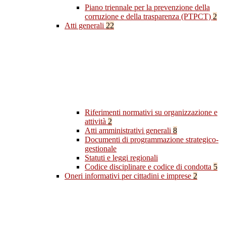
Piano triennale per la prevenzione della
corruzione e della trasparenza (PTPCT)
2
Atti generali
22
Riferimenti normativi su organizzazione e
attività
2
Atti amministrativi generali
8
Documenti di programmazione strategico-
gestionale
Statuti e leggi regionali
Codice disciplinare e codice di condotta
5
Oneri informativi per cittadini e imprese
2