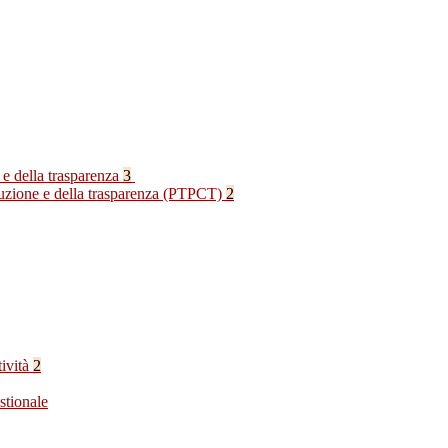
 e della trasparenza
3
rruzione e della trasparenza (PTPCT)
2
tività
2
stionale