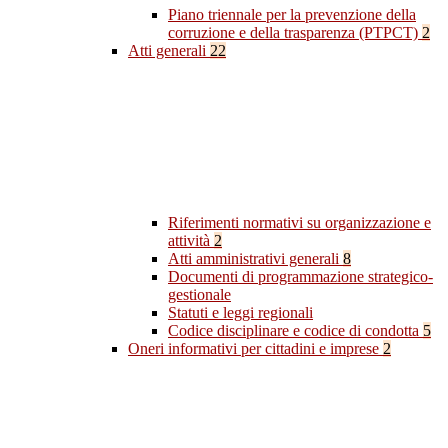
Piano triennale per la prevenzione della
corruzione e della trasparenza (PTPCT)
2
Atti generali
22
Riferimenti normativi su organizzazione e
attività
2
Atti amministrativi generali
8
Documenti di programmazione strategico-
gestionale
Statuti e leggi regionali
Codice disciplinare e codice di condotta
5
Oneri informativi per cittadini e imprese
2