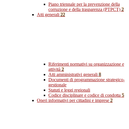
Piano triennale per la prevenzione della
corruzione e della trasparenza (PTPCT)
2
Atti generali
22
Riferimenti normativi su organizzazione e
attività
2
Atti amministrativi generali
8
Documenti di programmazione strategico-
gestionale
Statuti e leggi regionali
Codice disciplinare e codice di condotta
5
Oneri informativi per cittadini e imprese
2