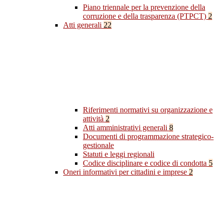
Piano triennale per la prevenzione della
corruzione e della trasparenza (PTPCT)
2
Atti generali
22
Riferimenti normativi su organizzazione e
attività
2
Atti amministrativi generali
8
Documenti di programmazione strategico-
gestionale
Statuti e leggi regionali
Codice disciplinare e codice di condotta
5
Oneri informativi per cittadini e imprese
2