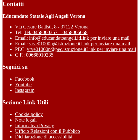
Contatti
Educandato Statale Agli Angeli Verona
Via Cesare Battisti, 8 - 37122 Verona
Tel:
Tel. 0458000357 – 0458006668
Email:
info@educandatoangeli.it
Link per inviare una mail
Email:
vrve01000p@istruzione.it
Link per inviare una mail
PEC:
vrve01000p@pec.istruzione.it
Link per inviare una mail
C.F.: 00668910235
Seguici su
Facebook
Youtube
Instagram
Sezione Link Utili
Cookie policy
Note legali
Informativa Privacy
Ufficio Relazioni con il Pubblico
Dichiarazione di accessibilità