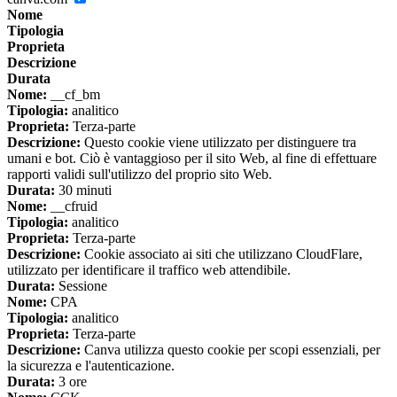
Nome
Tipologia
Proprieta
Descrizione
Durata
Nome:
__cf_bm
Tipologia:
analitico
Proprieta:
Terza-parte
Descrizione:
Questo cookie viene utilizzato per distinguere tra
umani e bot. Ciò è vantaggioso per il sito Web, al fine di effettuare
rapporti validi sull'utilizzo del proprio sito Web.
Durata:
30 minuti
Nome:
__cfruid
Tipologia:
analitico
Proprieta:
Terza-parte
Descrizione:
Cookie associato ai siti che utilizzano CloudFlare,
utilizzato per identificare il traffico web attendibile.
Durata:
Sessione
Nome:
CPA
Tipologia:
analitico
Proprieta:
Terza-parte
Descrizione:
Canva utilizza questo cookie per scopi essenziali, per
la sicurezza e l'autenticazione.
Durata:
3 ore