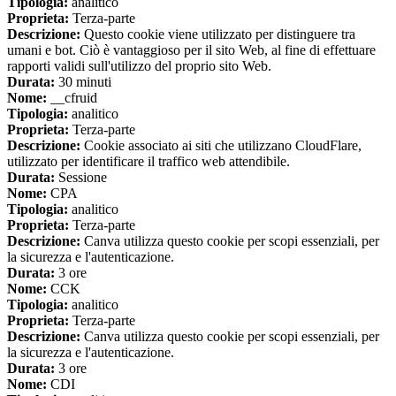
Tipologia:
analitico
Proprieta:
Terza-parte
Descrizione:
Questo cookie viene utilizzato per distinguere tra
umani e bot. Ciò è vantaggioso per il sito Web, al fine di effettuare
rapporti validi sull'utilizzo del proprio sito Web.
Durata:
30 minuti
Nome:
__cfruid
Tipologia:
analitico
Proprieta:
Terza-parte
Descrizione:
Cookie associato ai siti che utilizzano CloudFlare,
utilizzato per identificare il traffico web attendibile.
Durata:
Sessione
Nome:
CPA
Tipologia:
analitico
Proprieta:
Terza-parte
Descrizione:
Canva utilizza questo cookie per scopi essenziali, per
la sicurezza e l'autenticazione.
Durata:
3 ore
Nome:
CCK
Tipologia:
analitico
Proprieta:
Terza-parte
Descrizione:
Canva utilizza questo cookie per scopi essenziali, per
la sicurezza e l'autenticazione.
Durata:
3 ore
Nome:
CDI