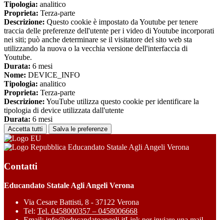
Tipologia:
analitico
Proprieta:
Terza-parte
Descrizione:
Questo cookie è impostato da Youtube per tenere
traccia delle preferenze dell'utente per i video di Youtube incorporati
nei siti; può anche determinare se il visitatore del sito web sta
utilizzando la nuova o la vecchia versione dell'interfaccia di
Youtube.
Durata:
6 mesi
Nome:
DEVICE_INFO
Tipologia:
analitico
Proprieta:
Terza-parte
Descrizione:
YouTube utilizza questo cookie per identificare la
tipologia di device utilizzata dall'utente
Durata:
6 mesi
Accetta tutti
Salva le preferenze
Educandato Statale Agli Angeli Verona
Contatti
Educandato Statale Agli Angeli Verona
Via Cesare Battisti, 8 - 37122 Verona
Tel:
Tel. 0458000357 – 0458006668
Email:
info@educandatoangeli.it
Link per inviare una mail