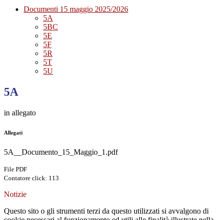
Documenti 15 maggio 2025/2026
5A
5BC
5E
5F
5R
5T
5U
5A
in allegato
Allegati
5A__Documento_15_Maggio_1.pdf
File PDF
Contatore click: 113
Notizie
Questo sito o gli strumenti terzi da questo utilizzati si avvalgono di
cookie necessari al funzionamento ed utili alle finalità illustrate nella