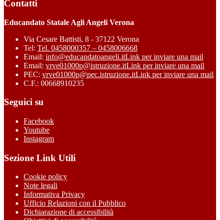
Contatti
Educandato Statale Agli Angeli Verona
Via Cesare Battisti, 8 - 37122 Verona
Tel:
Tel. 0458000357 – 0458006668
Email:
info@educandatoangeli.it
Link per inviare una mail
Email:
vrve01000p@istruzione.it
Link per inviare una mail
PEC:
vrve01000p@pec.istruzione.it
Link per inviare una mail
C.F.: 00668910235
Seguici su
Facebook
Youtube
Instagram
Sezione Link Utili
Cookie policy
Note legali
Informativa Privacy
Ufficio Relazioni con il Pubblico
Dichiarazione di accessibilità