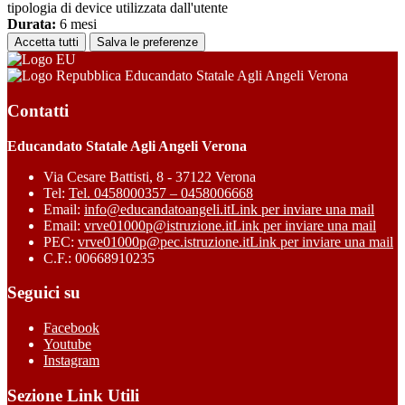
tipologia di device utilizzata dall'utente
Durata:
6 mesi
Accetta tutti
Salva le preferenze
Educandato Statale Agli Angeli Verona
Contatti
Educandato Statale Agli Angeli Verona
Via Cesare Battisti, 8 - 37122 Verona
Tel:
Tel. 0458000357 – 0458006668
Email:
info@educandatoangeli.it
Link per inviare una mail
Email:
vrve01000p@istruzione.it
Link per inviare una mail
PEC:
vrve01000p@pec.istruzione.it
Link per inviare una mail
C.F.: 00668910235
Seguici su
Facebook
Youtube
Instagram
Sezione Link Utili