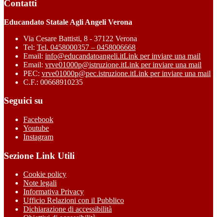
Contatti
Educandato Statale Agli Angeli Verona
Via Cesare Battisti, 8 - 37122 Verona
Tel:
Tel. 0458000357 – 0458006668
Email:
info@educandatoangeli.it
Link per inviare una mail
Email:
vrve01000p@istruzione.it
Link per inviare una mail
PEC:
vrve01000p@pec.istruzione.it
Link per inviare una mail
C.F.: 00668910235
Seguici su
Facebook
Youtube
Instagram
Sezione Link Utili
Cookie policy
Note legali
Informativa Privacy
Ufficio Relazioni con il Pubblico
Dichiarazione di accessibilità