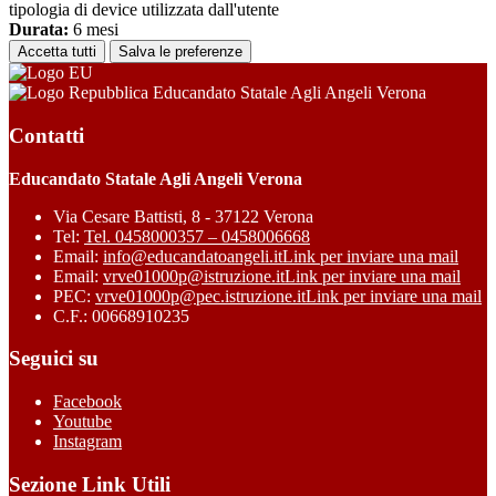
tipologia di device utilizzata dall'utente
Durata:
6 mesi
Accetta tutti
Salva le preferenze
Educandato Statale Agli Angeli Verona
Contatti
Educandato Statale Agli Angeli Verona
Via Cesare Battisti, 8 - 37122 Verona
Tel:
Tel. 0458000357 – 0458006668
Email:
info@educandatoangeli.it
Link per inviare una mail
Email:
vrve01000p@istruzione.it
Link per inviare una mail
PEC:
vrve01000p@pec.istruzione.it
Link per inviare una mail
C.F.: 00668910235
Seguici su
Facebook
Youtube
Instagram
Sezione Link Utili