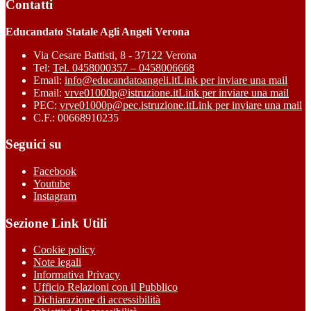
Contatti
Educandato Statale Agli Angeli Verona
Via Cesare Battisti, 8 - 37122 Verona
Tel:
Tel. 0458000357 – 0458006668
Email:
info@educandatoangeli.it
Link per inviare una mail
Email:
vrve01000p@istruzione.it
Link per inviare una mail
PEC:
vrve01000p@pec.istruzione.it
Link per inviare una mail
C.F.: 00668910235
Seguici su
Facebook
Youtube
Instagram
Sezione Link Utili
Cookie policy
Note legali
Informativa Privacy
Ufficio Relazioni con il Pubblico
Dichiarazione di accessibilità