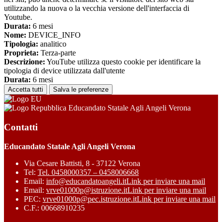
utilizzando la nuova o la vecchia versione dell'interfaccia di
Youtube.
Durata:
6 mesi
Nome:
DEVICE_INFO
Tipologia:
analitico
Proprieta:
Terza-parte
Descrizione:
YouTube utilizza questo cookie per identificare la
tipologia di device utilizzata dall'utente
Durata:
6 mesi
Accetta tutti
Salva le preferenze
Educandato Statale Agli Angeli Verona
Contatti
Educandato Statale Agli Angeli Verona
Via Cesare Battisti, 8 - 37122 Verona
Tel:
Tel. 0458000357 – 0458006668
Email:
info@educandatoangeli.it
Link per inviare una mail
Email:
vrve01000p@istruzione.it
Link per inviare una mail
PEC:
vrve01000p@pec.istruzione.it
Link per inviare una mail
C.F.: 00668910235