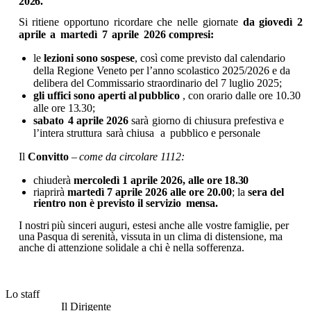
2026.
Si
ritiene
opportuno
ricordare
che
nelle
giornate
da
giovedì
2
aprile
a
martedì
7
aprile
2026
compresi:
le
lezioni sono sospese
, così come previsto dal calendario
della Regione
Veneto per l’anno scolastico 2025/2026
e
da
delibera del Commissario straordinario del 7 luglio 2025;
gli
uffici
sono aperti al
pubblico
,
con
orario
dalle
ore
10.30
alle
ore
13.30;
sabato
4 aprile 2026
sarà
giorno di chiusura prefestiva e
l’intera struttura
sarà chiusa
a
pubblico e personale
Il
Convitto
–
come
da
circolare
1112:
chiuderà
mercoledì
1 aprile
2026, alle
ore
18.30
riaprirà
martedì 7 aprile 2026 alle ore 20.00
; la
sera del
rientro non è previsto il servizio
mensa.
I
nostri
più
sinceri
auguri,
estesi
anche
alle
vostre
famiglie,
per
una
Pasqua
di
serenità,
vissuta
in
un clima di distensione, ma
anche di attenzione solidale a chi è nella sofferenza.
Lo staff
Il Dirigente