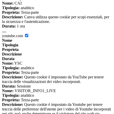
Nome:
CAI
Tipologia:
analitico
Proprieta:
Terza-parte
Descrizione:
Canva utilizza questo cookie per scopi essenziali, per
la sicurezza e l'autenticazione.
Durata:
1 ora
youtube.com
Nome
Tipologia
Proprieta
Descrizione
Durata
Nome:
YSC
Tipologia:
analitico
Proprieta:
Terza-parte
Descrizione:
Questo cookie è impostato da YouTube per tenere
traccia delle visualizzazioni dei video incorporati.
Durata:
Sessione
Nome:
VISITOR_INFO1_LIVE
Tipologia:
analitico
Proprieta:
Terza-parte
Descrizione:
Questo cookie è impostato da Youtube per tenere
traccia delle preferenze dell'utente per i video di Youtube incorporati
nei siti; può anche determinare se il visitatore del sito web sta