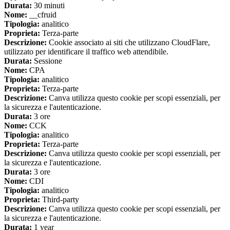
Durata:
30 minuti
Nome:
__cfruid
Tipologia:
analitico
Proprieta:
Terza-parte
Descrizione:
Cookie associato ai siti che utilizzano CloudFlare,
utilizzato per identificare il traffico web attendibile.
Durata:
Sessione
Nome:
CPA
Tipologia:
analitico
Proprieta:
Terza-parte
Descrizione:
Canva utilizza questo cookie per scopi essenziali, per
la sicurezza e l'autenticazione.
Durata:
3 ore
Nome:
CCK
Tipologia:
analitico
Proprieta:
Terza-parte
Descrizione:
Canva utilizza questo cookie per scopi essenziali, per
la sicurezza e l'autenticazione.
Durata:
3 ore
Nome:
CDI
Tipologia:
analitico
Proprieta:
Third-party
Descrizione:
Canva utilizza questo cookie per scopi essenziali, per
la sicurezza e l'autenticazione.
Durata:
1 year