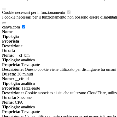
Cookie necessari per il funzionamento
I cookie necessari per il funzionamento non possono essere disabilitati.
canva.com
Nome
Tipologia
Proprieta
Descrizione
Durata
Nome:
__cf_bm
Tipologia:
analitico
Proprieta:
Terza-parte
Descrizione:
Questo cookie viene utilizzato per distinguere tra umani e 
Durata:
30 minuti
Nome:
__cfruid
Tipologia:
analitico
Proprieta:
Terza-parte
Descrizione:
Cookie associato ai siti che utilizzano CloudFlare, utilizza
Durata:
Sessione
Nome:
CPA
Tipologia:
analitico
Proprieta:
Terza-parte
Descrizione:
Canva utilizza questo cookie per scopi essenziali, per la 