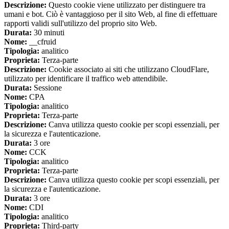
Descrizione:
Questo cookie viene utilizzato per distinguere tra
umani e bot. Ciò è vantaggioso per il sito Web, al fine di effettuare
rapporti validi sull'utilizzo del proprio sito Web.
Durata:
30 minuti
Nome:
__cfruid
Tipologia:
analitico
Proprieta:
Terza-parte
Descrizione:
Cookie associato ai siti che utilizzano CloudFlare,
utilizzato per identificare il traffico web attendibile.
Durata:
Sessione
Nome:
CPA
Tipologia:
analitico
Proprieta:
Terza-parte
Descrizione:
Canva utilizza questo cookie per scopi essenziali, per
la sicurezza e l'autenticazione.
Durata:
3 ore
Nome:
CCK
Tipologia:
analitico
Proprieta:
Terza-parte
Descrizione:
Canva utilizza questo cookie per scopi essenziali, per
la sicurezza e l'autenticazione.
Durata:
3 ore
Nome:
CDI
Tipologia:
analitico
Proprieta:
Third-party