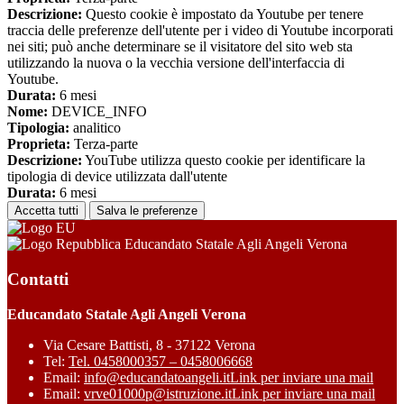
Descrizione:
Questo cookie è impostato da Youtube per tenere
traccia delle preferenze dell'utente per i video di Youtube incorporati
nei siti; può anche determinare se il visitatore del sito web sta
utilizzando la nuova o la vecchia versione dell'interfaccia di
Youtube.
Durata:
6 mesi
Nome:
DEVICE_INFO
Tipologia:
analitico
Proprieta:
Terza-parte
Descrizione:
YouTube utilizza questo cookie per identificare la
tipologia di device utilizzata dall'utente
Durata:
6 mesi
Accetta tutti
Salva le preferenze
Educandato Statale Agli Angeli Verona
Contatti
Educandato Statale Agli Angeli Verona
Via Cesare Battisti, 8 - 37122 Verona
Tel:
Tel. 0458000357 – 0458006668
Email:
info@educandatoangeli.it
Link per inviare una mail
Email:
vrve01000p@istruzione.it
Link per inviare una mail