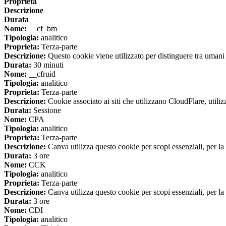
Proprieta
Descrizione
Durata
Nome:
__cf_bm
Tipologia:
analitico
Proprieta:
Terza-parte
Descrizione:
Questo cookie viene utilizzato per distinguere tra umani e 
Durata:
30 minuti
Nome:
__cfruid
Tipologia:
analitico
Proprieta:
Terza-parte
Descrizione:
Cookie associato ai siti che utilizzano CloudFlare, utilizza
Durata:
Sessione
Nome:
CPA
Tipologia:
analitico
Proprieta:
Terza-parte
Descrizione:
Canva utilizza questo cookie per scopi essenziali, per la 
Durata:
3 ore
Nome:
CCK
Tipologia:
analitico
Proprieta:
Terza-parte
Descrizione:
Canva utilizza questo cookie per scopi essenziali, per la 
Durata:
3 ore
Nome:
CDI
Tipologia:
analitico