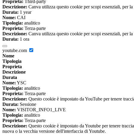
Proprieta:
Third-party
Descrizione:
Canva utilizza questo cookie per scopi essenziali, per la 
Durata:
1 year
Nome:
CAI
Tipologia:
analitico
Proprieta:
Terza-parte
Descrizione:
Canva utilizza questo cookie per scopi essenziali, per la 
Durata:
1 ora
youtube.com
Nome
Tipologia
Proprieta
Descrizione
Durata
Nome:
YSC
Tipologia:
analitico
Proprieta:
Terza-parte
Descrizione:
Questo cookie è impostato da YouTube per tenere traccia 
Durata:
Sessione
Nome:
VISITOR_INFO1_LIVE
Tipologia:
analitico
Proprieta:
Terza-parte
Descrizione:
Questo cookie è impostato da Youtube per tenere traccia de
nuova o la vecchia versione dell'interfaccia di Youtube.