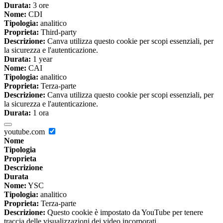
Durata:
3 ore
Nome:
CDI
Tipologia:
analitico
Proprieta:
Third-party
Descrizione:
Canva utilizza questo cookie per scopi essenziali, per
la sicurezza e l'autenticazione.
Durata:
1 year
Nome:
CAI
Tipologia:
analitico
Proprieta:
Terza-parte
Descrizione:
Canva utilizza questo cookie per scopi essenziali, per
la sicurezza e l'autenticazione.
Durata:
1 ora
youtube.com
Nome
Tipologia
Proprieta
Descrizione
Durata
Nome:
YSC
Tipologia:
analitico
Proprieta:
Terza-parte
Descrizione:
Questo cookie è impostato da YouTube per tenere
traccia delle visualizzazioni dei video incorporati.