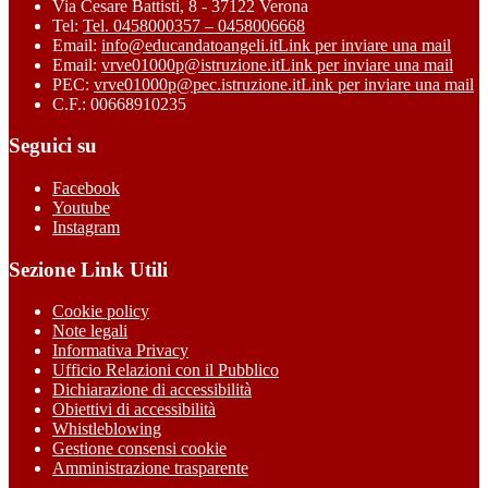
Via Cesare Battisti, 8 - 37122 Verona
Tel:
Tel. 0458000357 – 0458006668
Email:
info@educandatoangeli.it
Link per inviare una mail
Email:
vrve01000p@istruzione.it
Link per inviare una mail
PEC:
vrve01000p@pec.istruzione.it
Link per inviare una mail
C.F.: 00668910235
Seguici su
Facebook
Youtube
Instagram
Sezione Link Utili
Cookie policy
Note legali
Informativa Privacy
Ufficio Relazioni con il Pubblico
Dichiarazione di accessibilità
Obiettivi di accessibilità
Whistleblowing
Gestione consensi cookie
Amministrazione trasparente