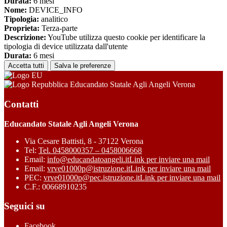
Durata:
6 mesi
Nome:
DEVICE_INFO
Tipologia:
analitico
Proprieta:
Terza-parte
Descrizione:
YouTube utilizza questo cookie per identificare la
tipologia di device utilizzata dall'utente
Durata:
6 mesi
Accetta tutti
Salva le preferenze
Educandato Statale Agli Angeli Verona
Contatti
Educandato Statale Agli Angeli Verona
Via Cesare Battisti, 8 - 37122 Verona
Tel:
Tel. 0458000357 – 0458006668
Email:
info@educandatoangeli.it
Link per inviare una mail
Email:
vrve01000p@istruzione.it
Link per inviare una mail
PEC:
vrve01000p@pec.istruzione.it
Link per inviare una mail
C.F.: 00668910235
Seguici su
Facebook