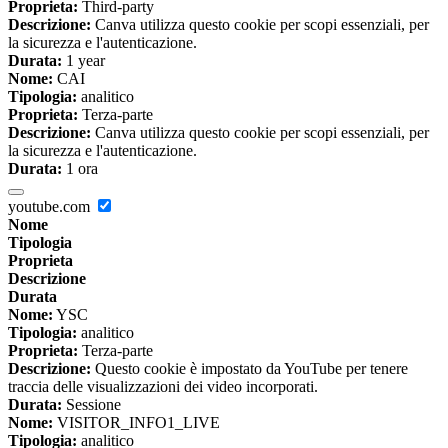
Proprieta:
Third-party
Descrizione:
Canva utilizza questo cookie per scopi essenziali, per
la sicurezza e l'autenticazione.
Durata:
1 year
Nome:
CAI
Tipologia:
analitico
Proprieta:
Terza-parte
Descrizione:
Canva utilizza questo cookie per scopi essenziali, per
la sicurezza e l'autenticazione.
Durata:
1 ora
youtube.com
Nome
Tipologia
Proprieta
Descrizione
Durata
Nome:
YSC
Tipologia:
analitico
Proprieta:
Terza-parte
Descrizione:
Questo cookie è impostato da YouTube per tenere
traccia delle visualizzazioni dei video incorporati.
Durata:
Sessione
Nome:
VISITOR_INFO1_LIVE
Tipologia:
analitico