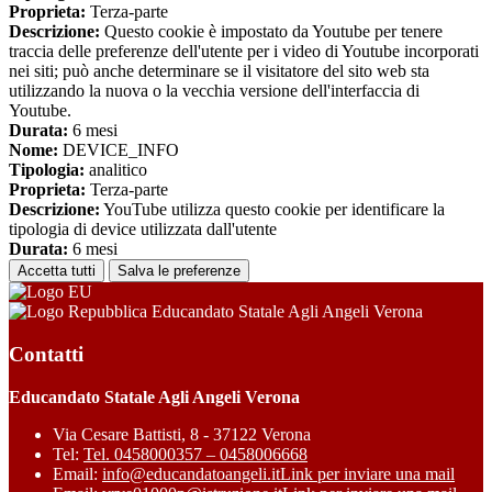
Proprieta:
Terza-parte
Descrizione:
Questo cookie è impostato da Youtube per tenere
traccia delle preferenze dell'utente per i video di Youtube incorporati
nei siti; può anche determinare se il visitatore del sito web sta
utilizzando la nuova o la vecchia versione dell'interfaccia di
Youtube.
Durata:
6 mesi
Nome:
DEVICE_INFO
Tipologia:
analitico
Proprieta:
Terza-parte
Descrizione:
YouTube utilizza questo cookie per identificare la
tipologia di device utilizzata dall'utente
Durata:
6 mesi
Accetta tutti
Salva le preferenze
Educandato Statale Agli Angeli Verona
Contatti
Educandato Statale Agli Angeli Verona
Via Cesare Battisti, 8 - 37122 Verona
Tel:
Tel. 0458000357 – 0458006668
Email:
info@educandatoangeli.it
Link per inviare una mail