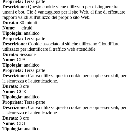
Proprieta:
Terza-parte
Descrizione:
Questo cookie viene utilizzato per distinguere tra
umani e bot. Ciò è vantaggioso per il sito Web, al fine di effettuare
rapporti validi sull'utilizzo del proprio sito Web.
Durata:
30 minuti
Nome:
__cfruid
Tipologia:
analitico
Proprieta:
Terza-parte
Descrizione:
Cookie associato ai siti che utilizzano CloudFlare,
utilizzato per identificare il traffico web attendibile.
Durata:
Sessione
Nome:
CPA
Tipologia:
analitico
Proprieta:
Terza-parte
Descrizione:
Canva utilizza questo cookie per scopi essenziali, per
la sicurezza e l'autenticazione.
Durata:
3 ore
Nome:
CCK
Tipologia:
analitico
Proprieta:
Terza-parte
Descrizione:
Canva utilizza questo cookie per scopi essenziali, per
la sicurezza e l'autenticazione.
Durata:
3 ore
Nome:
CDI
Tipologia:
analitico