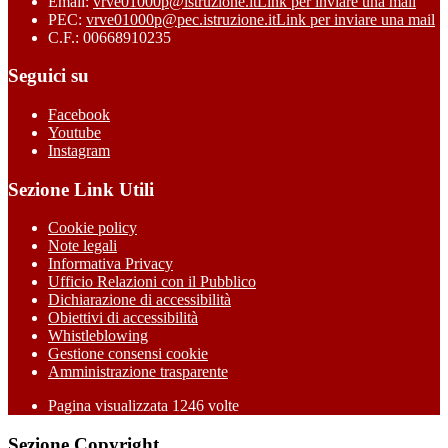
Email:
vrve01000p@istruzione.it
Link per inviare una mail
PEC:
vrve01000p@pec.istruzione.it
Link per inviare una mail
C.F.: 00668910235
Seguici su
Facebook
Youtube
Instagram
Sezione Link Utili
Cookie policy
Note legali
Informativa Privacy
Ufficio Relazioni con il Pubblico
Dichiarazione di accessibilità
Obiettivi di accessibilità
Whistleblowing
Gestione consensi cookie
Amministrazione trasparente
Pagina visualizzata
1246
volte
Sezione Copyright