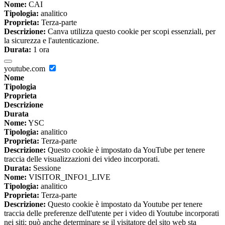
Nome:
CAI
Tipologia:
analitico
Proprieta:
Terza-parte
Descrizione:
Canva utilizza questo cookie per scopi essenziali, per
la sicurezza e l'autenticazione.
Durata:
1 ora
youtube.com
Nome
Tipologia
Proprieta
Descrizione
Durata
Nome:
YSC
Tipologia:
analitico
Proprieta:
Terza-parte
Descrizione:
Questo cookie è impostato da YouTube per tenere
traccia delle visualizzazioni dei video incorporati.
Durata:
Sessione
Nome:
VISITOR_INFO1_LIVE
Tipologia:
analitico
Proprieta:
Terza-parte
Descrizione:
Questo cookie è impostato da Youtube per tenere
traccia delle preferenze dell'utente per i video di Youtube incorporati
nei siti; può anche determinare se il visitatore del sito web sta