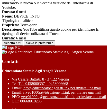
utilizzando la nuova o la vecchia versione dell'interfaccia di
Youtube.
Durata:
6 mesi
Nome:
DEVICE_INFO
Tipologia:
analitico
Proprieta:
Terza-parte
Descrizione:
YouTube utilizza questo cookie per identificare la
tipologia di device utilizzata dall'utente
Durata:
6 mesi
Accetta tutti
Salva le preferenze
Educandato Statale Agli Angeli Verona
Contatti
Educandato Statale Agli Angeli Verona
Via Cesare Battisti, 8 - 37122 Verona
Tel:
Tel. 0458000357 – 0458006668
Email:
info@educandatoangeli.it
Link per inviare una mail
Email:
vrve01000p@istruzione.it
Link per inviare una mail
PEC:
vrve01000p@pec.istruzione.it
Link per inviare una mail
C.F.: 00668910235