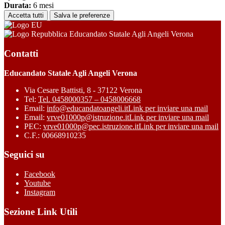
Durata:
6 mesi
Accetta tutti
Salva le preferenze
Educandato Statale Agli Angeli Verona
Contatti
Educandato Statale Agli Angeli Verona
Via Cesare Battisti, 8 - 37122 Verona
Tel:
Tel. 0458000357 – 0458006668
Email:
info@educandatoangeli.it
Link per inviare una mail
Email:
vrve01000p@istruzione.it
Link per inviare una mail
PEC:
vrve01000p@pec.istruzione.it
Link per inviare una mail
C.F.: 00668910235
Seguici su
Facebook
Youtube
Instagram
Sezione Link Utili