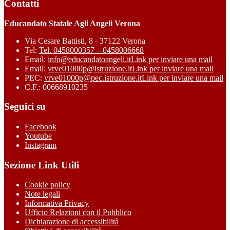
Contatti
Educandato Statale Agli Angeli Verona
Via Cesare Battisti, 8 - 37122 Verona
Tel:
Tel. 0458000357 – 0458006668
Email:
info@educandatoangeli.it
Link per inviare una mail
Email:
vrve01000p@istruzione.it
Link per inviare una mail
PEC:
vrve01000p@pec.istruzione.it
Link per inviare una mail
C.F.: 00668910235
Seguici su
Facebook
Youtube
Instagram
Sezione Link Utili
Cookie policy
Note legali
Informativa Privacy
Ufficio Relazioni con il Pubblico
Dichiarazione di accessibilità