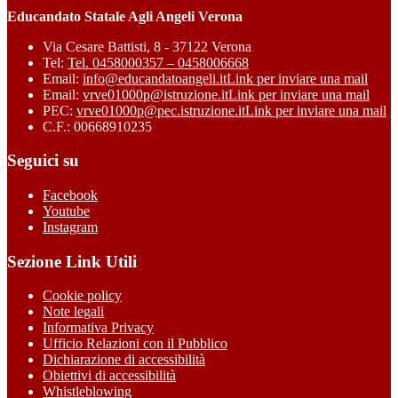
Educandato Statale Agli Angeli Verona
Via Cesare Battisti, 8 - 37122 Verona
Tel:
Tel. 0458000357 – 0458006668
Email:
info@educandatoangeli.it
Link per inviare una mail
Email:
vrve01000p@istruzione.it
Link per inviare una mail
PEC:
vrve01000p@pec.istruzione.it
Link per inviare una mail
C.F.: 00668910235
Seguici su
Facebook
Youtube
Instagram
Sezione Link Utili
Cookie policy
Note legali
Informativa Privacy
Ufficio Relazioni con il Pubblico
Dichiarazione di accessibilità
Obiettivi di accessibilità
Whistleblowing