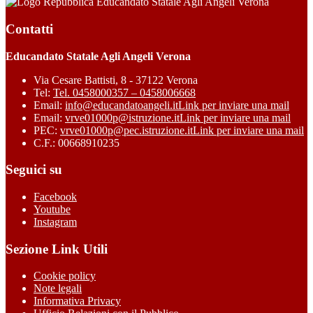
Educandato Statale Agli Angeli Verona
Contatti
Educandato Statale Agli Angeli Verona
Via Cesare Battisti, 8 - 37122 Verona
Tel:
Tel. 0458000357 – 0458006668
Email:
info@educandatoangeli.it
Link per inviare una mail
Email:
vrve01000p@istruzione.it
Link per inviare una mail
PEC:
vrve01000p@pec.istruzione.it
Link per inviare una mail
C.F.: 00668910235
Seguici su
Facebook
Youtube
Instagram
Sezione Link Utili
Cookie policy
Note legali
Informativa Privacy