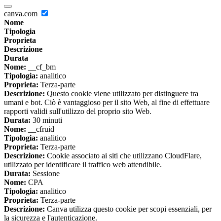
canva.com
Nome
Tipologia
Proprieta
Descrizione
Durata
Nome:
__cf_bm
Tipologia:
analitico
Proprieta:
Terza-parte
Descrizione:
Questo cookie viene utilizzato per distinguere tra
umani e bot. Ciò è vantaggioso per il sito Web, al fine di effettuare
rapporti validi sull'utilizzo del proprio sito Web.
Durata:
30 minuti
Nome:
__cfruid
Tipologia:
analitico
Proprieta:
Terza-parte
Descrizione:
Cookie associato ai siti che utilizzano CloudFlare,
utilizzato per identificare il traffico web attendibile.
Durata:
Sessione
Nome:
CPA
Tipologia:
analitico
Proprieta:
Terza-parte
Descrizione:
Canva utilizza questo cookie per scopi essenziali, per
la sicurezza e l'autenticazione.