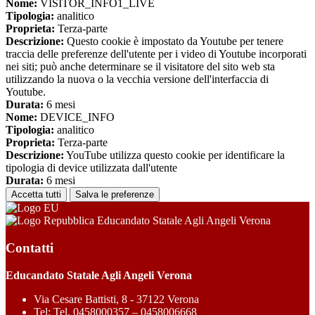
Nome:
VISITOR_INFO1_LIVE
Tipologia:
analitico
Proprieta:
Terza-parte
Descrizione:
Questo cookie è impostato da Youtube per tenere
traccia delle preferenze dell'utente per i video di Youtube incorporati
nei siti; può anche determinare se il visitatore del sito web sta
utilizzando la nuova o la vecchia versione dell'interfaccia di
Youtube.
Durata:
6 mesi
Nome:
DEVICE_INFO
Tipologia:
analitico
Proprieta:
Terza-parte
Descrizione:
YouTube utilizza questo cookie per identificare la
tipologia di device utilizzata dall'utente
Durata:
6 mesi
Accetta tutti
Salva le preferenze
Educandato Statale Agli Angeli Verona
Contatti
Educandato Statale Agli Angeli Verona
Via Cesare Battisti, 8 - 37122 Verona
Tel:
Tel. 0458000357 – 0458006668