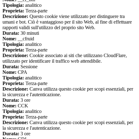
Tipologia:
analitico
Proprieta:
Terza-parte
Descrizione:
Questo cookie viene utilizzato per distinguere tra
umani e bot. Ciò è vantaggioso per il sito Web, al fine di effettuare
rapporti validi sull'utilizzo del proprio sito Web.
Durata:
30 minuti
Nome:
__cfruid
Tipologia:
analitico
Proprieta:
Terza-parte
Descrizione:
Cookie associato ai siti che utilizzano CloudFlare,
utilizzato per identificare il traffico web attendibile.
Durata:
Sessione
Nome:
CPA
Tipologia:
analitico
Proprieta:
Terza-parte
Descrizione:
Canva utilizza questo cookie per scopi essenziali, per
la sicurezza e l'autenticazione.
Durata:
3 ore
Nome:
CCK
Tipologia:
analitico
Proprieta:
Terza-parte
Descrizione:
Canva utilizza questo cookie per scopi essenziali, per
la sicurezza e l'autenticazione.
Durata:
3 ore