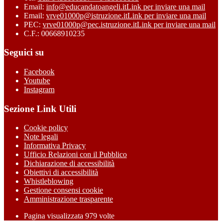
Email:
info@educandatoangeli.it
Link per inviare una mail
Email:
vrve01000p@istruzione.it
Link per inviare una mail
PEC:
vrve01000p@pec.istruzione.it
Link per inviare una mail
C.F.: 00668910235
Seguici su
Facebook
Youtube
Instagram
Sezione Link Utili
Cookie policy
Note legali
Informativa Privacy
Ufficio Relazioni con il Pubblico
Dichiarazione di accessibilità
Obiettivi di accessibilità
Whistleblowing
Gestione consensi cookie
Amministrazione trasparente
Pagina visualizzata
979
volte