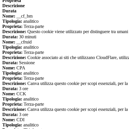
Proprieta
Descrizione
Durata
Nome:
__cf_bm
Tipologia:
analitico
Proprieta:
Terza-parte
Descrizione:
Questo cookie viene utilizzato per distinguere tra umani e 
Durata:
30 minuti
Nome:
__cfruid
Tipologia:
analitico
Proprieta:
Terza-parte
Descrizione:
Cookie associato ai siti che utilizzano CloudFlare, utilizza
Durata:
Sessione
Nome:
CPA
Tipologia:
analitico
Proprieta:
Terza-parte
Descrizione:
Canva utilizza questo cookie per scopi essenziali, per la 
Durata:
3 ore
Nome:
CCK
Tipologia:
analitico
Proprieta:
Terza-parte
Descrizione:
Canva utilizza questo cookie per scopi essenziali, per la 
Durata:
3 ore
Nome:
CDI
Tipologia:
analitico