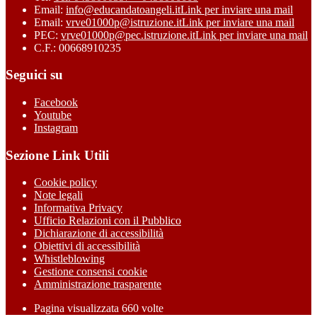
Email:
info@educandatoangeli.it
Link per inviare una mail
Email:
vrve01000p@istruzione.it
Link per inviare una mail
PEC:
vrve01000p@pec.istruzione.it
Link per inviare una mail
C.F.: 00668910235
Seguici su
Facebook
Youtube
Instagram
Sezione Link Utili
Cookie policy
Note legali
Informativa Privacy
Ufficio Relazioni con il Pubblico
Dichiarazione di accessibilità
Obiettivi di accessibilità
Whistleblowing
Gestione consensi cookie
Amministrazione trasparente
Pagina visualizzata
660
volte