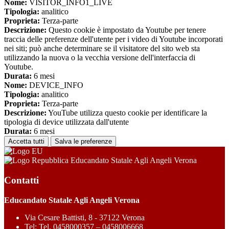
Nome:
VISITOR_INFO1_LIVE
Tipologia:
analitico
Proprieta:
Terza-parte
Descrizione:
Questo cookie è impostato da Youtube per tenere
traccia delle preferenze dell'utente per i video di Youtube incorporati
nei siti; può anche determinare se il visitatore del sito web sta
utilizzando la nuova o la vecchia versione dell'interfaccia di
Youtube.
Durata:
6 mesi
Nome:
DEVICE_INFO
Tipologia:
analitico
Proprieta:
Terza-parte
Descrizione:
YouTube utilizza questo cookie per identificare la
tipologia di device utilizzata dall'utente
Durata:
6 mesi
Accetta tutti
Salva le preferenze
Educandato Statale Agli Angeli Verona
Contatti
Educandato Statale Agli Angeli Verona
Via Cesare Battisti, 8 - 37122 Verona
Tel:
Tel. 0458000357 – 0458006668