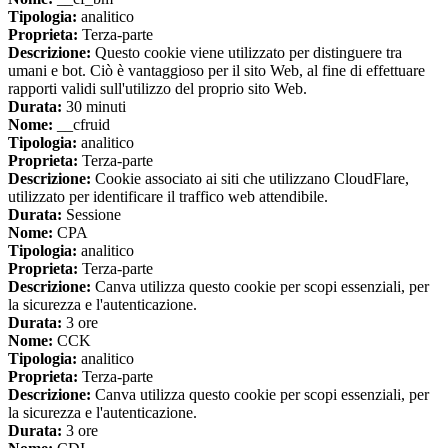
Tipologia:
analitico
Proprieta:
Terza-parte
Descrizione:
Questo cookie viene utilizzato per distinguere tra
umani e bot. Ciò è vantaggioso per il sito Web, al fine di effettuare
rapporti validi sull'utilizzo del proprio sito Web.
Durata:
30 minuti
Nome:
__cfruid
Tipologia:
analitico
Proprieta:
Terza-parte
Descrizione:
Cookie associato ai siti che utilizzano CloudFlare,
utilizzato per identificare il traffico web attendibile.
Durata:
Sessione
Nome:
CPA
Tipologia:
analitico
Proprieta:
Terza-parte
Descrizione:
Canva utilizza questo cookie per scopi essenziali, per
la sicurezza e l'autenticazione.
Durata:
3 ore
Nome:
CCK
Tipologia:
analitico
Proprieta:
Terza-parte
Descrizione:
Canva utilizza questo cookie per scopi essenziali, per
la sicurezza e l'autenticazione.
Durata:
3 ore